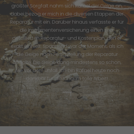
größter Sorgfalt nahm sich Rafael der Geige an,
dabei bezog er mich in die diversen Etappen der
Reparatur mit ein. Darüber hinaus verfasste er für
die Instrumentenversicherung einen sehr
detaillierten Reparatur- und Kostenplan, den er
exakt einhielt. Spannend war der Moment, als ich
die Geige nach Fertigstellung der Reparatur
abholte. Die Geige klang mindestens so schön,
wie vor dem Unfall. Ich bin Rafael heute noch
dankbar für die rundum tolle Arbeit!